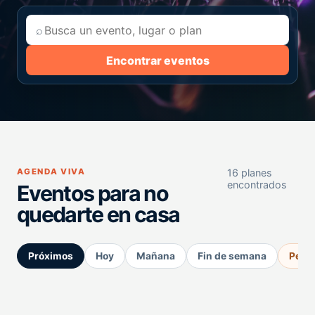
⌕
Encontrar eventos
AGENDA VIVA
16 planes
encontrados
Eventos para no
quedarte en casa
Próximos
Hoy
Mañana
Fin de semana
Perm