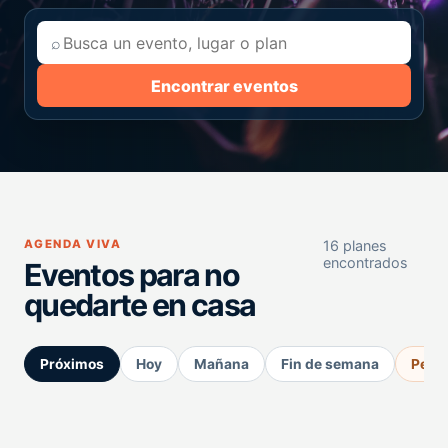
⌕
Encontrar eventos
AGENDA VIVA
16 planes
encontrados
Eventos para no
quedarte en casa
Próximos
Hoy
Mañana
Fin de semana
Perm