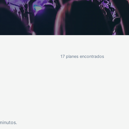
17 planes encontrados
minutos.