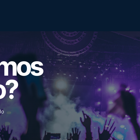
emos
o?
do