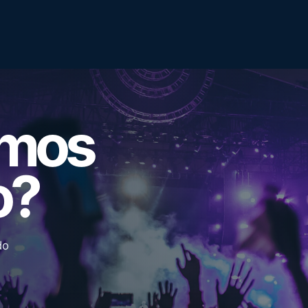
emos
o?
do