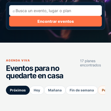
⌕
Encontrar eventos
AGENDA VIVA
17 planes
encontrados
Eventos para no
quedarte en casa
Próximos
Hoy
Mañana
Fin de semana
Perm