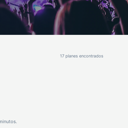
17 planes encontrados
minutos.