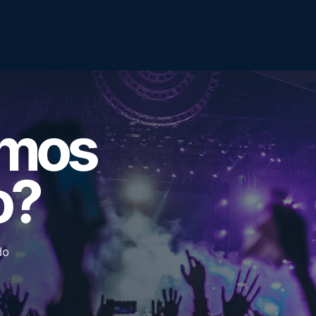
emos
o?
do