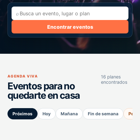
⌕
Encontrar eventos
AGENDA VIVA
16 planes
encontrados
Eventos para no
quedarte en casa
Próximos
Hoy
Mañana
Fin de semana
Perm