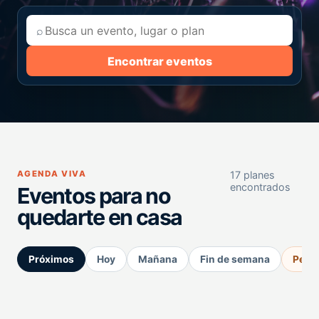
⌕
Encontrar eventos
AGENDA VIVA
17 planes
encontrados
Eventos para no
quedarte en casa
Próximos
Hoy
Mañana
Fin de semana
Perm