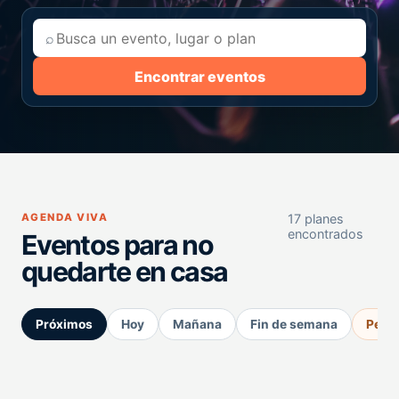
⌕
Encontrar eventos
AGENDA VIVA
17 planes
encontrados
Eventos para no
quedarte en casa
Próximos
Hoy
Mañana
Fin de semana
Perm