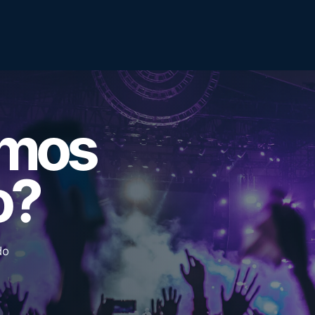
emos
o?
do