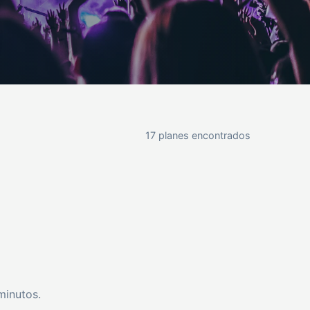
17 planes encontrados
minutos.