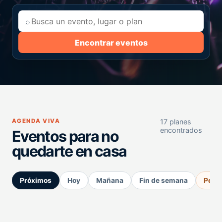
⌕
Encontrar eventos
AGENDA VIVA
17 planes
encontrados
Eventos para no
quedarte en casa
Próximos
Hoy
Mañana
Fin de semana
Perm