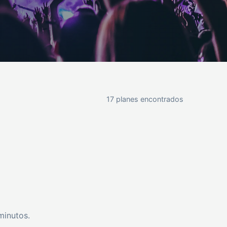
17 planes encontrados
minutos.