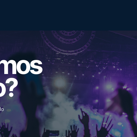
emos
o?
do