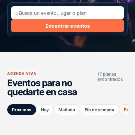
⌕
Encontrar eventos
AGENDA VIVA
17 planes
encontrados
Eventos para no
quedarte en casa
Próximos
Hoy
Mañana
Fin de semana
Perm