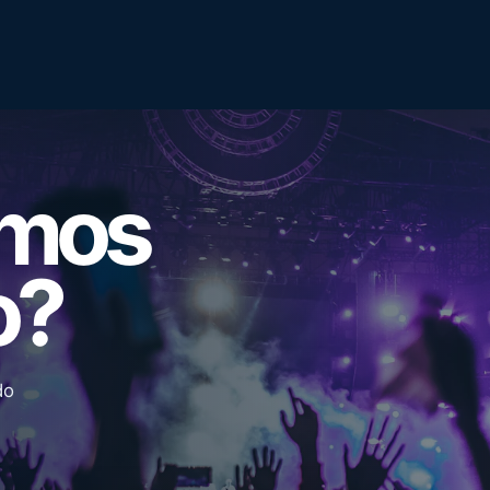
emos
o?
do