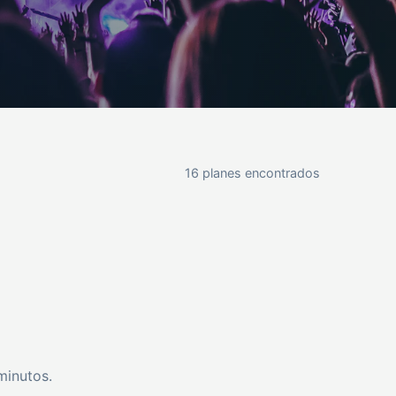
16 planes encontrados
minutos.