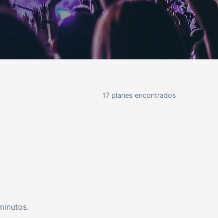
17 planes encontrados
minutos.