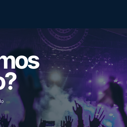
emos
o?
do