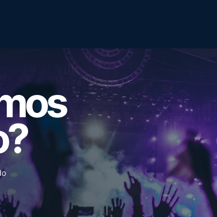
emos
o?
do