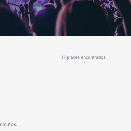
17 planes encontrados
minutos.