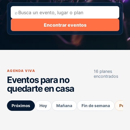
⌕
Encontrar eventos
AGENDA VIVA
16 planes
encontrados
Eventos para no
quedarte en casa
Próximos
Hoy
Mañana
Fin de semana
Perm