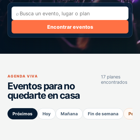
⌕
Encontrar eventos
AGENDA VIVA
17 planes
encontrados
Eventos para no
quedarte en casa
Próximos
Hoy
Mañana
Fin de semana
Perm