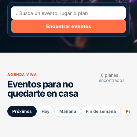
⌕
Encontrar eventos
AGENDA VIVA
16 planes
encontrados
Eventos para no
quedarte en casa
Próximos
Hoy
Mañana
Fin de semana
Perm