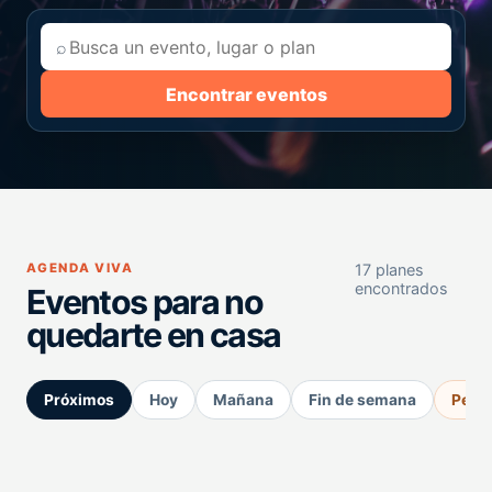
⌕
Encontrar eventos
AGENDA VIVA
17 planes
encontrados
Eventos para no
quedarte en casa
Próximos
Hoy
Mañana
Fin de semana
Perm