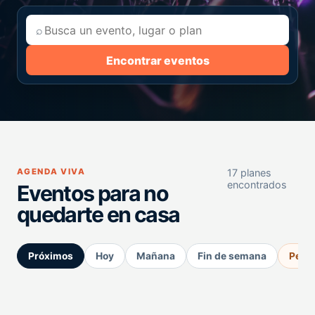
⌕
Encontrar eventos
AGENDA VIVA
17 planes
encontrados
Eventos para no
quedarte en casa
Próximos
Hoy
Mañana
Fin de semana
Perm