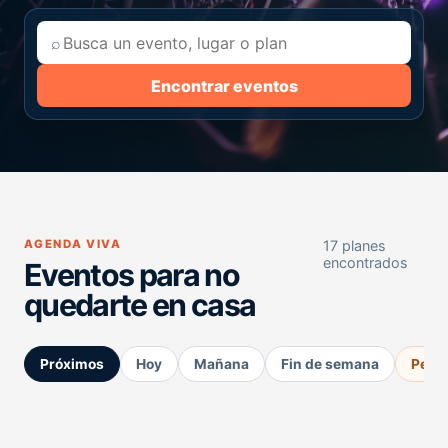
⌕
Encontrar eventos
AGENDA VIVA
17 planes
encontrados
Eventos para no
quedarte en casa
Próximos
Hoy
Mañana
Fin de semana
Perm