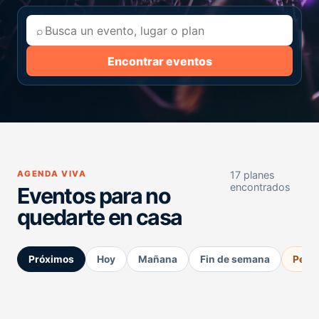
⌕
Encontrar eventos
AGENDA VIVA
17 planes
encontrados
Eventos para no
quedarte en casa
Próximos
Hoy
Mañana
Fin de semana
Perm