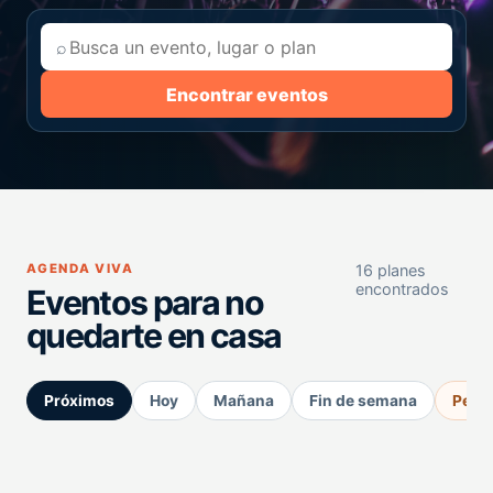
⌕
Encontrar eventos
AGENDA VIVA
16 planes
encontrados
Eventos para no
quedarte en casa
Próximos
Hoy
Mañana
Fin de semana
Perm