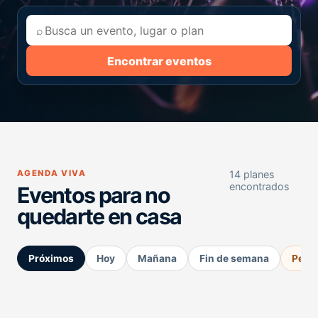
⌕
Encontrar eventos
AGENDA VIVA
14 planes
encontrados
Eventos para no
quedarte en casa
Próximos
Hoy
Mañana
Fin de semana
Perm