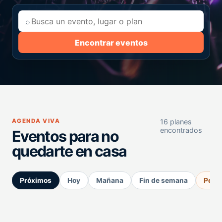
⌕
Encontrar eventos
AGENDA VIVA
16 planes
encontrados
Eventos para no
quedarte en casa
Próximos
Hoy
Mañana
Fin de semana
Perm