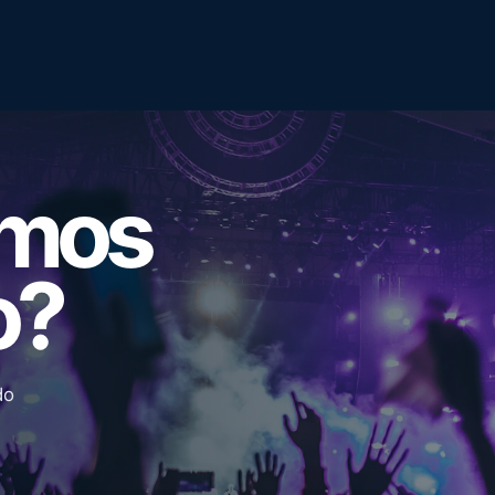
emos
o?
do