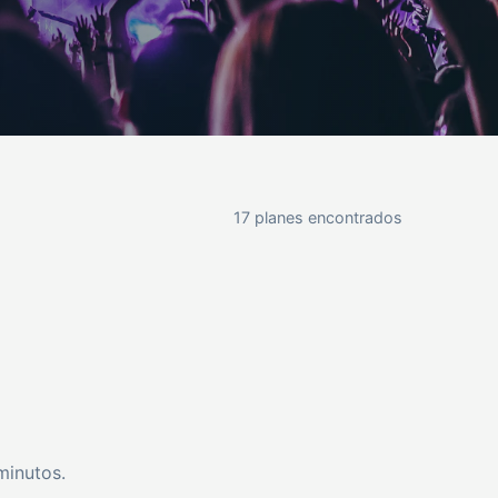
17 planes encontrados
minutos.