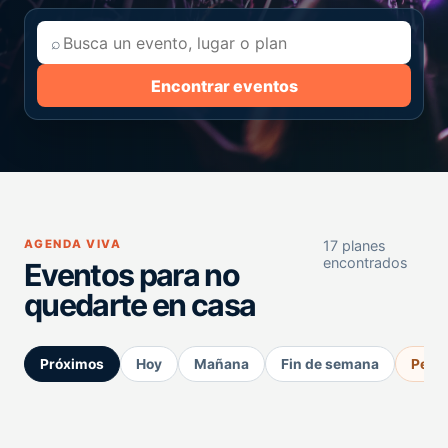
⌕
Encontrar eventos
AGENDA VIVA
17 planes
encontrados
Eventos para no
quedarte en casa
Próximos
Hoy
Mañana
Fin de semana
Perm