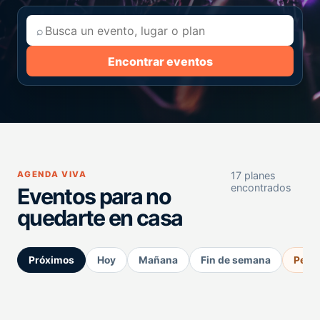
⌕
Encontrar eventos
AGENDA VIVA
17 planes
encontrados
Eventos para no
quedarte en casa
Próximos
Hoy
Mañana
Fin de semana
Perm