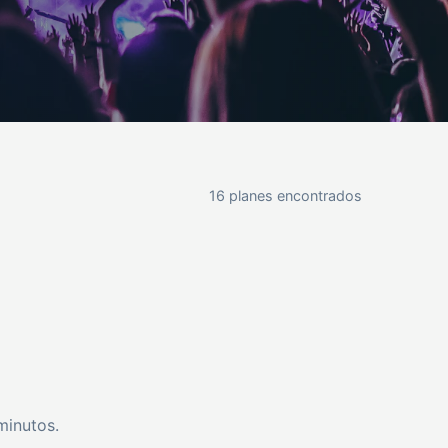
16 planes encontrados
minutos.