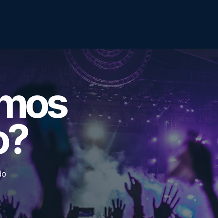
emos
o?
do