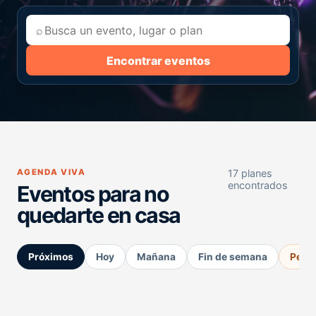
⌕
Encontrar eventos
AGENDA VIVA
17 planes
encontrados
Eventos para no
quedarte en casa
Próximos
Hoy
Mañana
Fin de semana
Perm