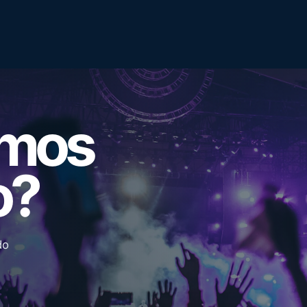
emos
o?
do