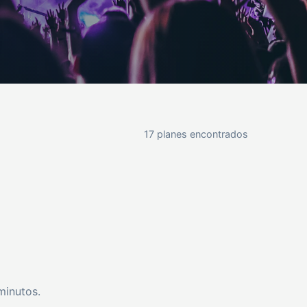
17 planes encontrados
minutos.