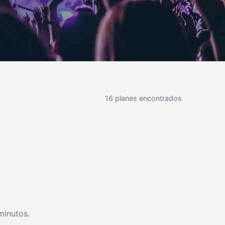
16 planes encontrados
minutos.