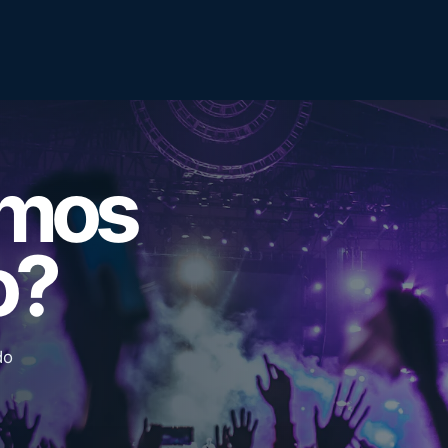
emos
o?
do