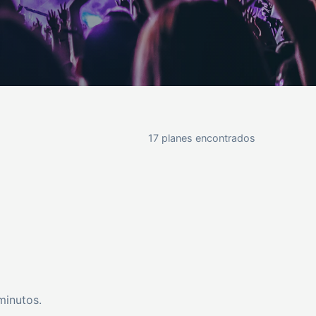
17 planes encontrados
minutos.