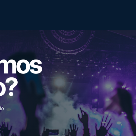
emos
o?
do