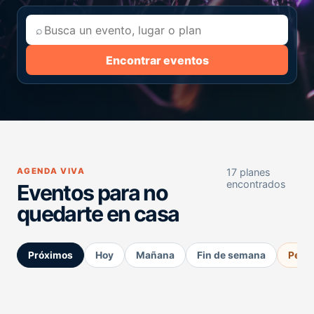
⌕
Encontrar eventos
AGENDA VIVA
17 planes
encontrados
Eventos para no
quedarte en casa
Próximos
Hoy
Mañana
Fin de semana
Perm