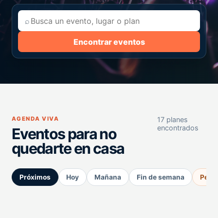
⌕
Encontrar eventos
AGENDA VIVA
17 planes
encontrados
Eventos para no
quedarte en casa
Próximos
Hoy
Mañana
Fin de semana
Perm