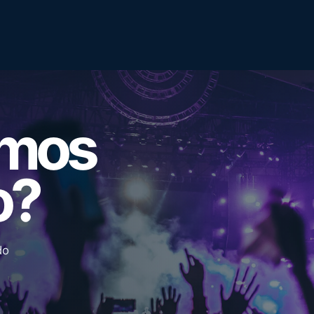
emos
o?
do