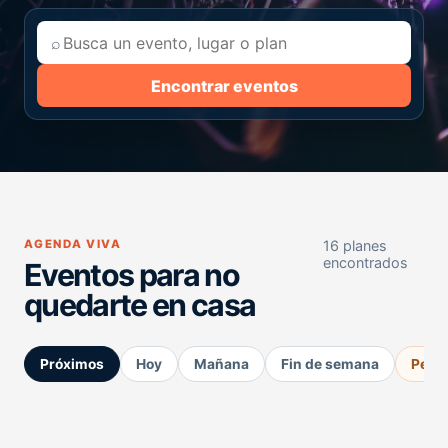
⌕
Encontrar eventos
AGENDA VIVA
16 planes
encontrados
Eventos para no
quedarte en casa
Próximos
Hoy
Mañana
Fin de semana
Perm