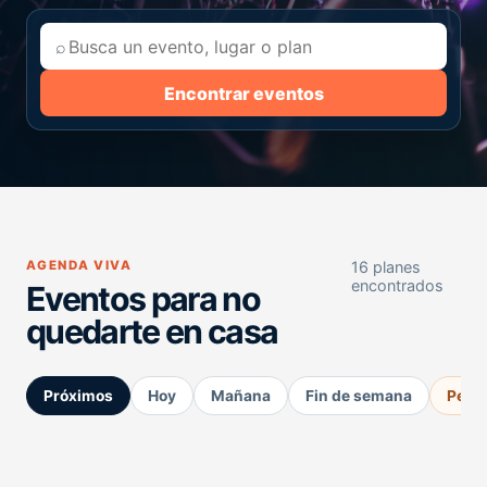
⌕
Encontrar eventos
AGENDA VIVA
16 planes
encontrados
Eventos para no
quedarte en casa
Próximos
Hoy
Mañana
Fin de semana
Perm