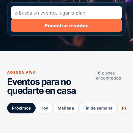
⌕
Encontrar eventos
AGENDA VIVA
16 planes
encontrados
Eventos para no
quedarte en casa
Próximos
Hoy
Mañana
Fin de semana
Perm