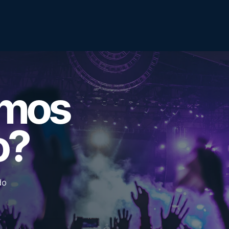
emos
o?
do