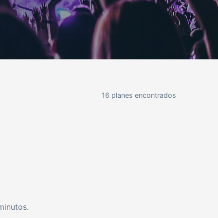
16 planes encontrados
minutos.