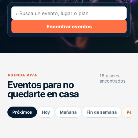
⌕
Encontrar eventos
AGENDA VIVA
16 planes
encontrados
Eventos para no
quedarte en casa
Próximos
Hoy
Mañana
Fin de semana
Perm