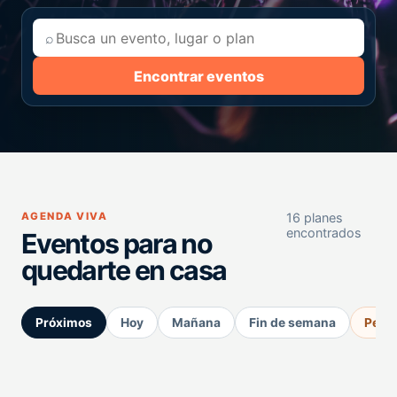
⌕
Encontrar eventos
AGENDA VIVA
16 planes
encontrados
Eventos para no
quedarte en casa
Próximos
Hoy
Mañana
Fin de semana
Perm