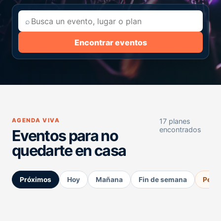
⌕
Encontrar eventos
AGENDA VIVA
17 planes
encontrados
Eventos para no
quedarte en casa
Próximos
Hoy
Mañana
Fin de semana
Perm