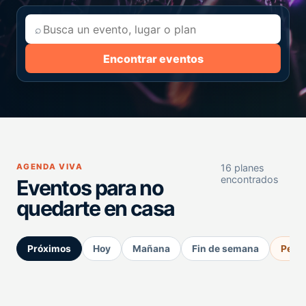
⌕
Encontrar eventos
AGENDA VIVA
16 planes
encontrados
Eventos para no
quedarte en casa
Próximos
Hoy
Mañana
Fin de semana
Perm