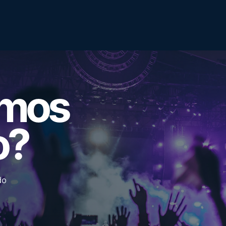
emos
o?
do