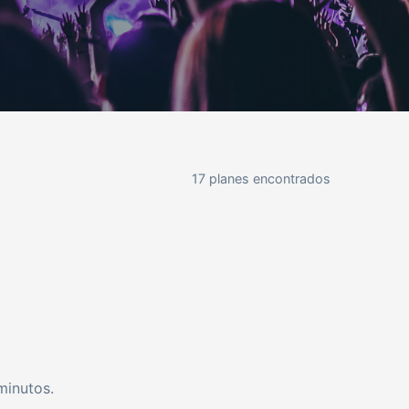
17 planes encontrados
minutos.