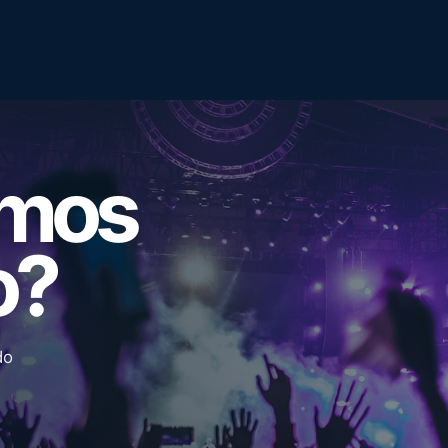
emos
o?
do