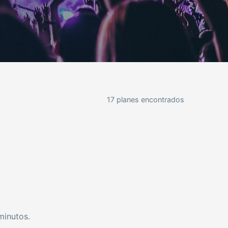
17 planes encontrados
minutos.