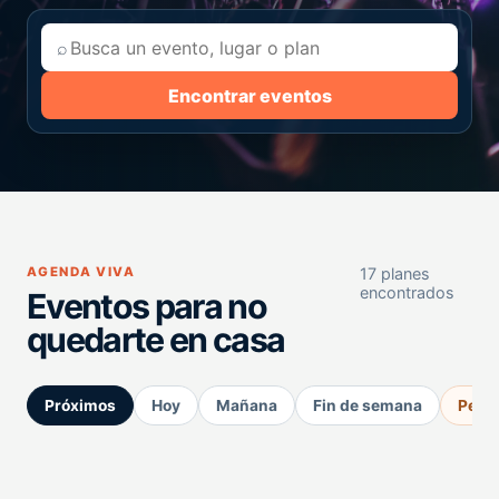
⌕
Encontrar eventos
AGENDA VIVA
17 planes
encontrados
Eventos para no
quedarte en casa
Próximos
Hoy
Mañana
Fin de semana
Perm