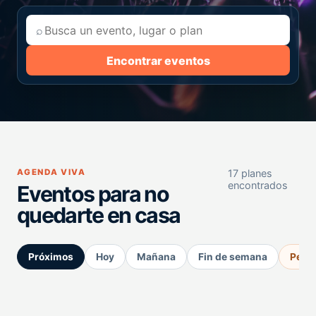
⌕
Encontrar eventos
AGENDA VIVA
17 planes
encontrados
Eventos para no
quedarte en casa
Próximos
Hoy
Mañana
Fin de semana
Perm