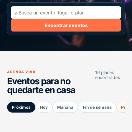
⌕
Encontrar eventos
AGENDA VIVA
16 planes
encontrados
Eventos para no
quedarte en casa
Próximos
Hoy
Mañana
Fin de semana
Perm